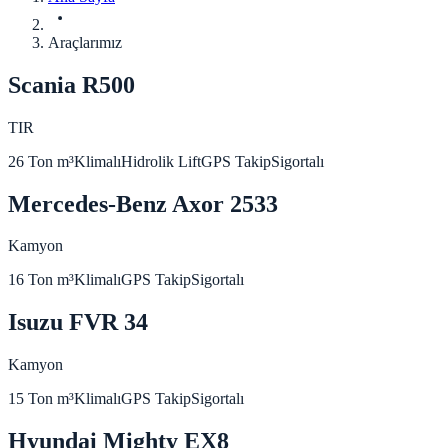
Araçlarımız
Scania R500
TIR
26 Ton
m³
Klimalı
Hidrolik Lift
GPS Takip
Sigortalı
Mercedes-Benz Axor 2533
Kamyon
16 Ton
m³
Klimalı
GPS Takip
Sigortalı
Isuzu FVR 34
Kamyon
15 Ton
m³
Klimalı
GPS Takip
Sigortalı
Hyundai Mighty EX8