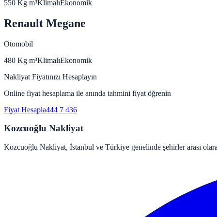
550 Kg
m³
Klimalı
Ekonomik
Renault Megane
Otomobil
480 Kg
m³
Klimalı
Ekonomik
Nakliyat Fiyatınızı Hesaplayın
Online fiyat hesaplama ile anında tahmini fiyat öğrenin
Fiyat Hesapla
444 7 436
Kozcuoğlu Nakliyat
Kozcuoğlu Nakliyat, İstanbul ve Türkiye genelinde şehirler arası olara