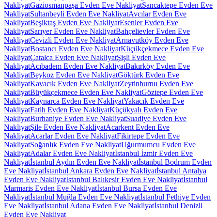
Nakliyat
Gaziosmanpaşa Evden Eve Nakliyat
Sancaktepe Evden Eve
Nakliyat
Sultanbeyli Evden Eve Nakliyat
Avcılar Evden Eve
Nakliyat
Beşiktaş Evden Eve Nakliyat
Esenler Evden Eve
Nakliyat
Sarıyer Evden Eve Nakliyat
Bahçelievler Evden Eve
Nakliyat
Cevizli Evden Eve Nakliyat
Arnavutköy Evden Eve
Nakliyat
Bostancı Evden Eve Nakliyat
Küçükçekmece Evden Eve
Nakliyat
Çatalca Evden Eve Nakliyat
Şişli Evden Eve
Nakliyat
Acıbadem Evden Eve Nakliyat
Bakırköy Evden Eve
Nakliyat
Beykoz Evden Eve Nakliyat
Göktürk Evden Eve
Nakliyat
Kavacık Evden Eve Nakliyat
Zeytinburnu Evden Eve
Nakliyat
Büyükçekmece Evden Eve Nakliyat
Göztepe Evden Eve
Nakliyat
Kaynarca Evden Eve Nakliyat
Yakacık Evden Eve
Nakliyat
Fatih Evden Eve Nakliyat
Küçükyalı Evden Eve
Nakliyat
Burhaniye Evden Eve Nakliyat
Suadiye Evden Eve
Nakliyat
Şile Evden Eve Nakliyat
Acarkent Evden Eve
Nakliyat
Acarlar Evden Eve Nakliyat
Fikirtepe Evden Eve
Nakliyat
Soğanlık Evden Eve Nakliyat
Uğurmumcu Evden Eve
Nakliyat
Adalar Evden Eve Nakliyat
İstanbul İzmir Evden Eve
Nakliyat
İstanbul Aydın Evden Eve Nakliyat
İstanbul Bodrum Evden
Eve Nakliyat
İstanbul Ankara Evden Eve Nakliyat
İstanbul Antalya
Evden Eve Nakliyat
İstanbul Balıkesir Evden Eve Nakliyat
İstanbul
Marmaris Evden Eve Nakliyat
İstanbul Bursa Evden Eve
Nakliyat
İstanbul Muğla Evden Eve Nakliyat
İstanbul Fethiye Evden
Eve Nakliyat
İstanbul Adana Evden Eve Nakliyat
İstanbul Denizli
Evden Eve Nakliyat