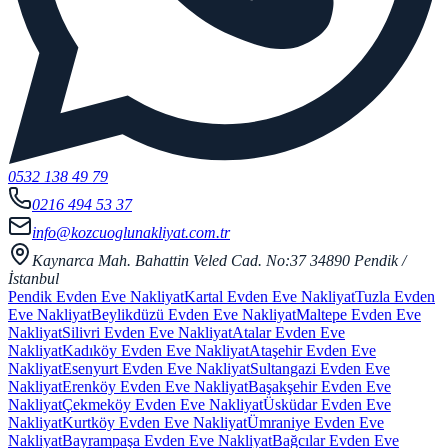
0532 138 49 79
0216 494 53 37
info@kozcuoglunakliyat.com.tr
Kaynarca Mah. Bahattin Veled Cad. No:37 34890 Pendik /
İstanbul
Pendik Evden Eve Nakliyat
Kartal Evden Eve Nakliyat
Tuzla Evden
Eve Nakliyat
Beylikdüzü Evden Eve Nakliyat
Maltepe Evden Eve
Nakliyat
Silivri Evden Eve Nakliyat
Atalar Evden Eve
Nakliyat
Kadıköy Evden Eve Nakliyat
Ataşehir Evden Eve
Nakliyat
Esenyurt Evden Eve Nakliyat
Sultangazi Evden Eve
Nakliyat
Erenköy Evden Eve Nakliyat
Başakşehir Evden Eve
Nakliyat
Çekmeköy Evden Eve Nakliyat
Üsküdar Evden Eve
Nakliyat
Kurtköy Evden Eve Nakliyat
Ümraniye Evden Eve
Nakliyat
Bayrampaşa Evden Eve Nakliyat
Bağcılar Evden Eve