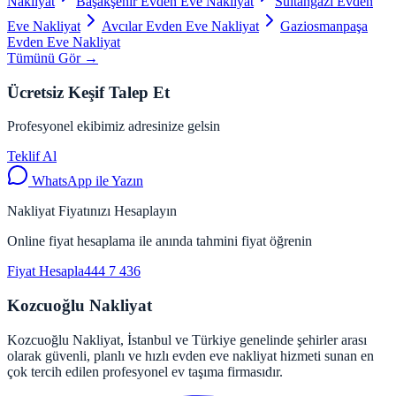
Nakliyat
Başakşehir Evden Eve Nakliyat
Sultangazi Evden
Eve Nakliyat
Avcılar Evden Eve Nakliyat
Gaziosmanpaşa
Evden Eve Nakliyat
Tümünü Gör →
Ücretsiz Keşif Talep Et
Profesyonel ekibimiz adresinize gelsin
Teklif Al
WhatsApp ile Yazın
Nakliyat Fiyatınızı Hesaplayın
Online fiyat hesaplama ile anında tahmini fiyat öğrenin
Fiyat Hesapla
444 7 436
Kozcuoğlu Nakliyat
Kozcuoğlu Nakliyat, İstanbul ve Türkiye genelinde şehirler arası
olarak güvenli, planlı ve hızlı evden eve nakliyat hizmeti sunan en
çok tercih edilen profesyonel ev taşıma firmasıdır.