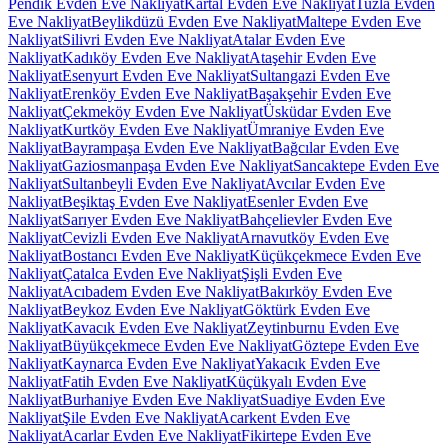
Pendik Evden Eve Nakliyat
Kartal Evden Eve Nakliyat
Tuzla Evden
Eve Nakliyat
Beylikdüzü Evden Eve Nakliyat
Maltepe Evden Eve
Nakliyat
Silivri Evden Eve Nakliyat
Atalar Evden Eve
Nakliyat
Kadıköy Evden Eve Nakliyat
Ataşehir Evden Eve
Nakliyat
Esenyurt Evden Eve Nakliyat
Sultangazi Evden Eve
Nakliyat
Erenköy Evden Eve Nakliyat
Başakşehir Evden Eve
Nakliyat
Çekmeköy Evden Eve Nakliyat
Üsküdar Evden Eve
Nakliyat
Kurtköy Evden Eve Nakliyat
Ümraniye Evden Eve
Nakliyat
Bayrampaşa Evden Eve Nakliyat
Bağcılar Evden Eve
Nakliyat
Gaziosmanpaşa Evden Eve Nakliyat
Sancaktepe Evden Eve
Nakliyat
Sultanbeyli Evden Eve Nakliyat
Avcılar Evden Eve
Nakliyat
Beşiktaş Evden Eve Nakliyat
Esenler Evden Eve
Nakliyat
Sarıyer Evden Eve Nakliyat
Bahçelievler Evden Eve
Nakliyat
Cevizli Evden Eve Nakliyat
Arnavutköy Evden Eve
Nakliyat
Bostancı Evden Eve Nakliyat
Küçükçekmece Evden Eve
Nakliyat
Çatalca Evden Eve Nakliyat
Şişli Evden Eve
Nakliyat
Acıbadem Evden Eve Nakliyat
Bakırköy Evden Eve
Nakliyat
Beykoz Evden Eve Nakliyat
Göktürk Evden Eve
Nakliyat
Kavacık Evden Eve Nakliyat
Zeytinburnu Evden Eve
Nakliyat
Büyükçekmece Evden Eve Nakliyat
Göztepe Evden Eve
Nakliyat
Kaynarca Evden Eve Nakliyat
Yakacık Evden Eve
Nakliyat
Fatih Evden Eve Nakliyat
Küçükyalı Evden Eve
Nakliyat
Burhaniye Evden Eve Nakliyat
Suadiye Evden Eve
Nakliyat
Şile Evden Eve Nakliyat
Acarkent Evden Eve
Nakliyat
Acarlar Evden Eve Nakliyat
Fikirtepe Evden Eve