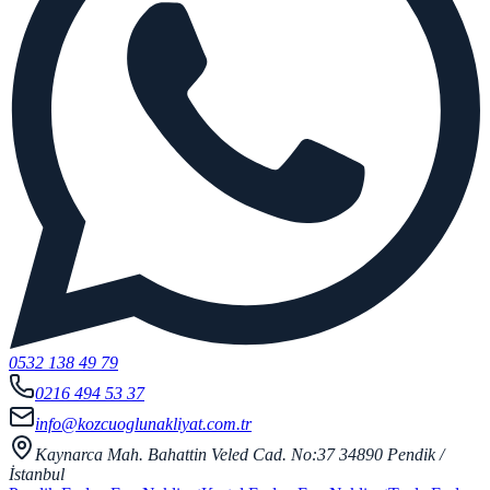
0532 138 49 79
0216 494 53 37
info@kozcuoglunakliyat.com.tr
Kaynarca Mah. Bahattin Veled Cad. No:37 34890 Pendik /
İstanbul