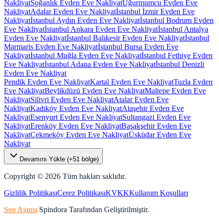
Nakliyat
Soğanlık Evden Eve Nakliyat
Uğurmumcu Evden Eve
Nakliyat
Adalar Evden Eve Nakliyat
İstanbul İzmir Evden Eve
Nakliyat
İstanbul Aydın Evden Eve Nakliyat
İstanbul Bodrum Evden
Eve Nakliyat
İstanbul Ankara Evden Eve Nakliyat
İstanbul Antalya
Evden Eve Nakliyat
İstanbul Balıkesir Evden Eve Nakliyat
İstanbul
Marmaris Evden Eve Nakliyat
İstanbul Bursa Evden Eve
Nakliyat
İstanbul Muğla Evden Eve Nakliyat
İstanbul Fethiye Evden
Eve Nakliyat
İstanbul Adana Evden Eve Nakliyat
İstanbul Denizli
Evden Eve Nakliyat
Pendik Evden Eve Nakliyat
Kartal Evden Eve Nakliyat
Tuzla Evden
Eve Nakliyat
Beylikdüzü Evden Eve Nakliyat
Maltepe Evden Eve
Nakliyat
Silivri Evden Eve Nakliyat
Atalar Evden Eve
Nakliyat
Kadıköy Evden Eve Nakliyat
Ataşehir Evden Eve
Nakliyat
Esenyurt Evden Eve Nakliyat
Sultangazi Evden Eve
Nakliyat
Erenköy Evden Eve Nakliyat
Başakşehir Evden Eve
Nakliyat
Çekmeköy Evden Eve Nakliyat
Üsküdar Evden Eve
Nakliyat
Devamını Yükle (+
51
bölge)
Copyright ©
2026
Tüm hakları saklıdır.
Gizlilik Politikası
Çerez Politikası
KVKK
Kullanım Koşulları
Seo Ajansı
Spindora Tarafından Geliştirilmiştir.