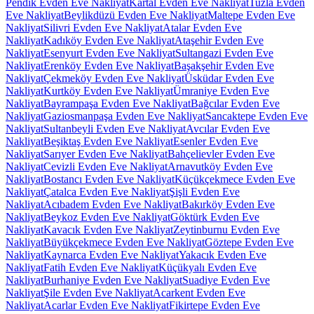
Pendik Evden Eve Nakliyat
Kartal Evden Eve Nakliyat
Tuzla Evden
Eve Nakliyat
Beylikdüzü Evden Eve Nakliyat
Maltepe Evden Eve
Nakliyat
Silivri Evden Eve Nakliyat
Atalar Evden Eve
Nakliyat
Kadıköy Evden Eve Nakliyat
Ataşehir Evden Eve
Nakliyat
Esenyurt Evden Eve Nakliyat
Sultangazi Evden Eve
Nakliyat
Erenköy Evden Eve Nakliyat
Başakşehir Evden Eve
Nakliyat
Çekmeköy Evden Eve Nakliyat
Üsküdar Evden Eve
Nakliyat
Kurtköy Evden Eve Nakliyat
Ümraniye Evden Eve
Nakliyat
Bayrampaşa Evden Eve Nakliyat
Bağcılar Evden Eve
Nakliyat
Gaziosmanpaşa Evden Eve Nakliyat
Sancaktepe Evden Eve
Nakliyat
Sultanbeyli Evden Eve Nakliyat
Avcılar Evden Eve
Nakliyat
Beşiktaş Evden Eve Nakliyat
Esenler Evden Eve
Nakliyat
Sarıyer Evden Eve Nakliyat
Bahçelievler Evden Eve
Nakliyat
Cevizli Evden Eve Nakliyat
Arnavutköy Evden Eve
Nakliyat
Bostancı Evden Eve Nakliyat
Küçükçekmece Evden Eve
Nakliyat
Çatalca Evden Eve Nakliyat
Şişli Evden Eve
Nakliyat
Acıbadem Evden Eve Nakliyat
Bakırköy Evden Eve
Nakliyat
Beykoz Evden Eve Nakliyat
Göktürk Evden Eve
Nakliyat
Kavacık Evden Eve Nakliyat
Zeytinburnu Evden Eve
Nakliyat
Büyükçekmece Evden Eve Nakliyat
Göztepe Evden Eve
Nakliyat
Kaynarca Evden Eve Nakliyat
Yakacık Evden Eve
Nakliyat
Fatih Evden Eve Nakliyat
Küçükyalı Evden Eve
Nakliyat
Burhaniye Evden Eve Nakliyat
Suadiye Evden Eve
Nakliyat
Şile Evden Eve Nakliyat
Acarkent Evden Eve
Nakliyat
Acarlar Evden Eve Nakliyat
Fikirtepe Evden Eve