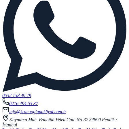
0532 138 49 79
0216 494 53 37
info@kozcuoglunakliyat.com.tr
Kaynarca Mah. Bahattin Veled Cad. No:37 34890 Pendik /
İstanbul