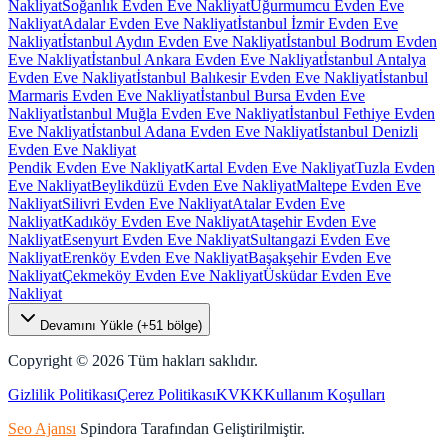
Nakliyat
Soğanlık Evden Eve Nakliyat
Uğurmumcu Evden Eve
Nakliyat
Adalar Evden Eve Nakliyat
İstanbul İzmir Evden Eve
Nakliyat
İstanbul Aydın Evden Eve Nakliyat
İstanbul Bodrum Evden
Eve Nakliyat
İstanbul Ankara Evden Eve Nakliyat
İstanbul Antalya
Evden Eve Nakliyat
İstanbul Balıkesir Evden Eve Nakliyat
İstanbul
Marmaris Evden Eve Nakliyat
İstanbul Bursa Evden Eve
Nakliyat
İstanbul Muğla Evden Eve Nakliyat
İstanbul Fethiye Evden
Eve Nakliyat
İstanbul Adana Evden Eve Nakliyat
İstanbul Denizli
Evden Eve Nakliyat
Pendik Evden Eve Nakliyat
Kartal Evden Eve Nakliyat
Tuzla Evden
Eve Nakliyat
Beylikdüzü Evden Eve Nakliyat
Maltepe Evden Eve
Nakliyat
Silivri Evden Eve Nakliyat
Atalar Evden Eve
Nakliyat
Kadıköy Evden Eve Nakliyat
Ataşehir Evden Eve
Nakliyat
Esenyurt Evden Eve Nakliyat
Sultangazi Evden Eve
Nakliyat
Erenköy Evden Eve Nakliyat
Başakşehir Evden Eve
Nakliyat
Çekmeköy Evden Eve Nakliyat
Üsküdar Evden Eve
Nakliyat
Devamını Yükle (+
51
bölge)
Copyright ©
2026
Tüm hakları saklıdır.
Gizlilik Politikası
Çerez Politikası
KVKK
Kullanım Koşulları
Seo Ajansı
Spindora Tarafından Geliştirilmiştir.