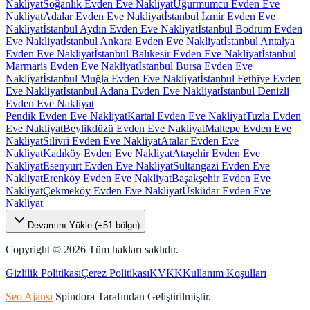
Nakliyat
Soğanlık Evden Eve Nakliyat
Uğurmumcu Evden Eve
Nakliyat
Adalar Evden Eve Nakliyat
İstanbul İzmir Evden Eve
Nakliyat
İstanbul Aydın Evden Eve Nakliyat
İstanbul Bodrum Evden
Eve Nakliyat
İstanbul Ankara Evden Eve Nakliyat
İstanbul Antalya
Evden Eve Nakliyat
İstanbul Balıkesir Evden Eve Nakliyat
İstanbul
Marmaris Evden Eve Nakliyat
İstanbul Bursa Evden Eve
Nakliyat
İstanbul Muğla Evden Eve Nakliyat
İstanbul Fethiye Evden
Eve Nakliyat
İstanbul Adana Evden Eve Nakliyat
İstanbul Denizli
Evden Eve Nakliyat
Pendik Evden Eve Nakliyat
Kartal Evden Eve Nakliyat
Tuzla Evden
Eve Nakliyat
Beylikdüzü Evden Eve Nakliyat
Maltepe Evden Eve
Nakliyat
Silivri Evden Eve Nakliyat
Atalar Evden Eve
Nakliyat
Kadıköy Evden Eve Nakliyat
Ataşehir Evden Eve
Nakliyat
Esenyurt Evden Eve Nakliyat
Sultangazi Evden Eve
Nakliyat
Erenköy Evden Eve Nakliyat
Başakşehir Evden Eve
Nakliyat
Çekmeköy Evden Eve Nakliyat
Üsküdar Evden Eve
Nakliyat
Devamını Yükle (+
51
bölge)
Copyright ©
2026
Tüm hakları saklıdır.
Gizlilik Politikası
Çerez Politikası
KVKK
Kullanım Koşulları
Seo Ajansı
Spindora Tarafından Geliştirilmiştir.