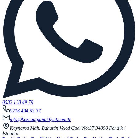
0532 138 49 79
0216 494 53 37
info@kozcuoglunakliyat.com.tr
Kaynarca Mah. Bahattin Veled Cad. No:37 34890 Pendik /
İstanbul