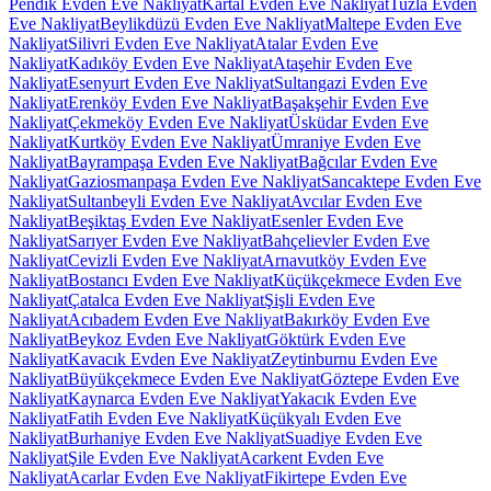
Pendik Evden Eve Nakliyat
Kartal Evden Eve Nakliyat
Tuzla Evden
Eve Nakliyat
Beylikdüzü Evden Eve Nakliyat
Maltepe Evden Eve
Nakliyat
Silivri Evden Eve Nakliyat
Atalar Evden Eve
Nakliyat
Kadıköy Evden Eve Nakliyat
Ataşehir Evden Eve
Nakliyat
Esenyurt Evden Eve Nakliyat
Sultangazi Evden Eve
Nakliyat
Erenköy Evden Eve Nakliyat
Başakşehir Evden Eve
Nakliyat
Çekmeköy Evden Eve Nakliyat
Üsküdar Evden Eve
Nakliyat
Kurtköy Evden Eve Nakliyat
Ümraniye Evden Eve
Nakliyat
Bayrampaşa Evden Eve Nakliyat
Bağcılar Evden Eve
Nakliyat
Gaziosmanpaşa Evden Eve Nakliyat
Sancaktepe Evden Eve
Nakliyat
Sultanbeyli Evden Eve Nakliyat
Avcılar Evden Eve
Nakliyat
Beşiktaş Evden Eve Nakliyat
Esenler Evden Eve
Nakliyat
Sarıyer Evden Eve Nakliyat
Bahçelievler Evden Eve
Nakliyat
Cevizli Evden Eve Nakliyat
Arnavutköy Evden Eve
Nakliyat
Bostancı Evden Eve Nakliyat
Küçükçekmece Evden Eve
Nakliyat
Çatalca Evden Eve Nakliyat
Şişli Evden Eve
Nakliyat
Acıbadem Evden Eve Nakliyat
Bakırköy Evden Eve
Nakliyat
Beykoz Evden Eve Nakliyat
Göktürk Evden Eve
Nakliyat
Kavacık Evden Eve Nakliyat
Zeytinburnu Evden Eve
Nakliyat
Büyükçekmece Evden Eve Nakliyat
Göztepe Evden Eve
Nakliyat
Kaynarca Evden Eve Nakliyat
Yakacık Evden Eve
Nakliyat
Fatih Evden Eve Nakliyat
Küçükyalı Evden Eve
Nakliyat
Burhaniye Evden Eve Nakliyat
Suadiye Evden Eve
Nakliyat
Şile Evden Eve Nakliyat
Acarkent Evden Eve
Nakliyat
Acarlar Evden Eve Nakliyat
Fikirtepe Evden Eve