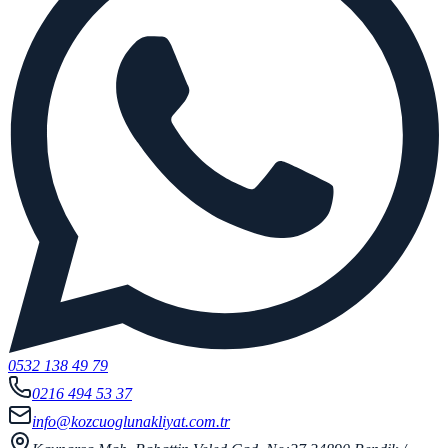
0532 138 49 79
0216 494 53 37
info@kozcuoglunakliyat.com.tr