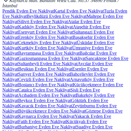
Kaynarca Mah. Bahattin Veled Cad. No:37 34890 Pendik /
İstanbul
Pendik Evden Eve Nakliyat
Kartal Evden Eve Nakliyat
Tuzla Evden
Eve Nakliyat
Beylikdüzü Evden Eve Nakliyat
Maltepe Evden Eve
Nakliyat
Silivri Evden Eve Nakliyat
Atalar Evden Eve
Nakliyat
Kadıköy Evden Eve Nakliyat
Ataşehir Evden Eve
Nakliyat
Esenyurt Evden Eve Nakliyat
Sultangazi Evden Eve
Nakliyat
Erenköy Evden Eve Nakliyat
Başakşehir Evden Eve
Nakliyat
Çekmeköy Evden Eve Nakliyat
Üsküdar Evden Eve
Nakliyat
Kurtköy Evden Eve Nakliyat
Ümraniye Evden Eve
Nakliyat
Bayrampaşa Evden Eve Nakliyat
Bağcılar Evden Eve
Nakliyat
Gaziosmanpaşa Evden Eve Nakliyat
Sancaktepe Evden Eve
Nakliyat
Sultanbeyli Evden Eve Nakliyat
Avcılar Evden Eve
Nakliyat
Beşiktaş Evden Eve Nakliyat
Esenler Evden Eve
Nakliyat
Sarıyer Evden Eve Nakliyat
Bahçelievler Evden Eve
Nakliyat
Cevizli Evden Eve Nakliyat
Arnavutköy Evden Eve
Nakliyat
Bostancı Evden Eve Nakliyat
Küçükçekmece Evden Eve
Nakliyat
Çatalca Evden Eve Nakliyat
Şişli Evden Eve
Nakliyat
Acıbadem Evden Eve Nakliyat
Bakırköy Evden Eve
Nakliyat
Beykoz Evden Eve Nakliyat
Göktürk Evden Eve
Nakliyat
Kavacık Evden Eve Nakliyat
Zeytinburnu Evden Eve
Nakliyat
Büyükçekmece Evden Eve Nakliyat
Göztepe Evden Eve
Nakliyat
Kaynarca Evden Eve Nakliyat
Yakacık Evden Eve
Nakliyat
Fatih Evden Eve Nakliyat
Küçükyalı Evden Eve
Nakliyat
Burhaniye Evden Eve Nakliyat
Suadiye Evden Eve