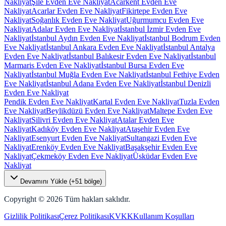
Nakliyat
Şile Evden Eve Nakliyat
Acarkent Evden Eve
Nakliyat
Acarlar Evden Eve Nakliyat
Fikirtepe Evden Eve
Nakliyat
Soğanlık Evden Eve Nakliyat
Uğurmumcu Evden Eve
Nakliyat
Adalar Evden Eve Nakliyat
İstanbul İzmir Evden Eve
Nakliyat
İstanbul Aydın Evden Eve Nakliyat
İstanbul Bodrum Evden
Eve Nakliyat
İstanbul Ankara Evden Eve Nakliyat
İstanbul Antalya
Evden Eve Nakliyat
İstanbul Balıkesir Evden Eve Nakliyat
İstanbul
Marmaris Evden Eve Nakliyat
İstanbul Bursa Evden Eve
Nakliyat
İstanbul Muğla Evden Eve Nakliyat
İstanbul Fethiye Evden
Eve Nakliyat
İstanbul Adana Evden Eve Nakliyat
İstanbul Denizli
Evden Eve Nakliyat
Pendik Evden Eve Nakliyat
Kartal Evden Eve Nakliyat
Tuzla Evden
Eve Nakliyat
Beylikdüzü Evden Eve Nakliyat
Maltepe Evden Eve
Nakliyat
Silivri Evden Eve Nakliyat
Atalar Evden Eve
Nakliyat
Kadıköy Evden Eve Nakliyat
Ataşehir Evden Eve
Nakliyat
Esenyurt Evden Eve Nakliyat
Sultangazi Evden Eve
Nakliyat
Erenköy Evden Eve Nakliyat
Başakşehir Evden Eve
Nakliyat
Çekmeköy Evden Eve Nakliyat
Üsküdar Evden Eve
Nakliyat
Devamını Yükle (+
51
bölge)
Copyright ©
2026
Tüm hakları saklıdır.
Gizlilik Politikası
Çerez Politikası
KVKK
Kullanım Koşulları