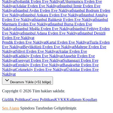
Nakliyat
Soğanlık Evden Eve Nakliyat
Uğurmumcu Evden Eve
Nakliyat
Adalar Evden Eve Nakliyat
İstanbul İzmir Evden Eve
Nakliyat
İstanbul Aydın Evden Eve Nakliyat
İstanbul Bodrum Evden
Eve Nakliyat
İstanbul Ankara Evden Eve Nakliyat
İstanbul Antalya
Evden Eve Nakliyat
İstanbul Balıkesir Evden Eve Nakliyat
İstanbul
Marmaris Evden Eve Nakliyat
İstanbul Bursa Evden Eve
Nakliyat
İstanbul Muğla Evden Eve Nakliyat
İstanbul Fethiye Evden
Eve Nakliyat
İstanbul Adana Evden Eve Nakliyat
İstanbul Denizli
Evden Eve Nakliyat
Pendik Evden Eve Nakliyat
Kartal Evden Eve Nakliyat
Tuzla Evden
Eve Nakliyat
Beylikdüzü Evden Eve Nakliyat
Maltepe Evden Eve
Nakliyat
Silivri Evden Eve Nakliyat
Atalar Evden Eve
Nakliyat
Kadıköy Evden Eve Nakliyat
Ataşehir Evden Eve
Nakliyat
Esenyurt Evden Eve Nakliyat
Sultangazi Evden Eve
Nakliyat
Erenköy Evden Eve Nakliyat
Başakşehir Evden Eve
Nakliyat
Çekmeköy Evden Eve Nakliyat
Üsküdar Evden Eve
Nakliyat
Devamını Yükle (+
51
bölge)
Copyright ©
2026
Tüm hakları saklıdır.
Gizlilik Politikası
Çerez Politikası
KVKK
Kullanım Koşulları
Seo Ajansı
Spindora Tarafından Geliştirilmiştir.