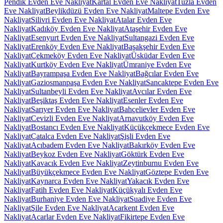
Pendik Evden Eve Nakliyat
Kartal Evden Eve Nakliyat
Tuzla Evden
Eve Nakliyat
Beylikdüzü Evden Eve Nakliyat
Maltepe Evden Eve
Nakliyat
Silivri Evden Eve Nakliyat
Atalar Evden Eve
Nakliyat
Kadıköy Evden Eve Nakliyat
Ataşehir Evden Eve
Nakliyat
Esenyurt Evden Eve Nakliyat
Sultangazi Evden Eve
Nakliyat
Erenköy Evden Eve Nakliyat
Başakşehir Evden Eve
Nakliyat
Çekmeköy Evden Eve Nakliyat
Üsküdar Evden Eve
Nakliyat
Kurtköy Evden Eve Nakliyat
Ümraniye Evden Eve
Nakliyat
Bayrampaşa Evden Eve Nakliyat
Bağcılar Evden Eve
Nakliyat
Gaziosmanpaşa Evden Eve Nakliyat
Sancaktepe Evden Eve
Nakliyat
Sultanbeyli Evden Eve Nakliyat
Avcılar Evden Eve
Nakliyat
Beşiktaş Evden Eve Nakliyat
Esenler Evden Eve
Nakliyat
Sarıyer Evden Eve Nakliyat
Bahçelievler Evden Eve
Nakliyat
Cevizli Evden Eve Nakliyat
Arnavutköy Evden Eve
Nakliyat
Bostancı Evden Eve Nakliyat
Küçükçekmece Evden Eve
Nakliyat
Çatalca Evden Eve Nakliyat
Şişli Evden Eve
Nakliyat
Acıbadem Evden Eve Nakliyat
Bakırköy Evden Eve
Nakliyat
Beykoz Evden Eve Nakliyat
Göktürk Evden Eve
Nakliyat
Kavacık Evden Eve Nakliyat
Zeytinburnu Evden Eve
Nakliyat
Büyükçekmece Evden Eve Nakliyat
Göztepe Evden Eve
Nakliyat
Kaynarca Evden Eve Nakliyat
Yakacık Evden Eve
Nakliyat
Fatih Evden Eve Nakliyat
Küçükyalı Evden Eve
Nakliyat
Burhaniye Evden Eve Nakliyat
Suadiye Evden Eve
Nakliyat
Şile Evden Eve Nakliyat
Acarkent Evden Eve
Nakliyat
Acarlar Evden Eve Nakliyat
Fikirtepe Evden Eve