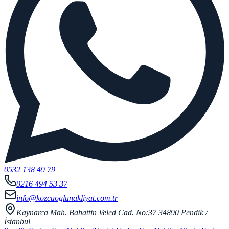
0532 138 49 79
0216 494 53 37
info@kozcuoglunakliyat.com.tr
Kaynarca Mah. Bahattin Veled Cad. No:37 34890 Pendik /
İstanbul